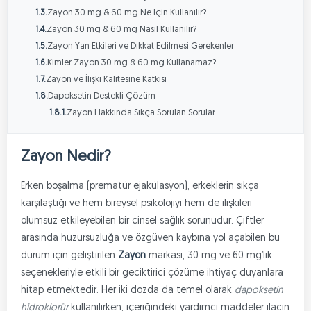
Zayon 30 mg & 60 mg Ne İçin Kullanılır?
1.3.
Zayon 30 mg & 60 mg Nasıl Kullanılır?
1.4.
Zayon Yan Etkileri ve Dikkat Edilmesi Gerekenler
1.5.
Kimler Zayon 30 mg & 60 mg Kullanamaz?
1.6.
Zayon ve İlişki Kalitesine Katkısı
1.7.
Dapoksetin Destekli Çözüm
1.8.
Zayon Hakkında Sıkça Sorulan Sorular
1.8.1.
Zayon Nedir?
Erken boşalma (prematür ejakülasyon), erkeklerin sıkça
karşılaştığı ve hem bireysel psikolojiyi hem de ilişkileri
olumsuz etkileyebilen bir cinsel sağlık sorunudur. Çiftler
arasında huzursuzluğa ve özgüven kaybına yol açabilen bu
durum için geliştirilen
Zayon
markası, 30 mg ve 60 mg’lık
seçenekleriyle etkili bir geciktirici çözüme ihtiyaç duyanlara
hitap etmektedir. Her iki dozda da temel olarak
dapoksetin
hidroklorür
kullanılırken, içeriğindeki yardımcı maddeler ilacın