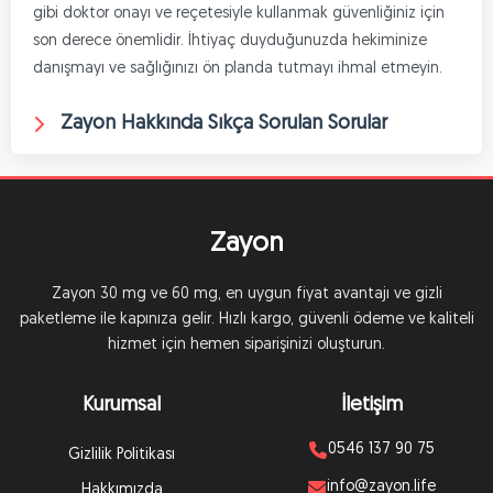
gibi doktor onayı ve reçetesiyle kullanmak güvenliğiniz için
son derece önemlidir. İhtiyaç duyduğunuzda hekiminize
danışmayı ve sağlığınızı ön planda tutmayı ihmal etmeyin.
Zayon Hakkında Sıkça Sorulan Sorular
Zayon
Zayon 30 mg ve 60 mg, en uygun fiyat avantajı ve gizli
paketleme ile kapınıza gelir. Hızlı kargo, güvenli ödeme ve kaliteli
hizmet için hemen siparişinizi oluşturun.
Kurumsal
İletişim
0546 137 90 75
Gizlilik Politikası
info@zayon.life
Hakkımızda