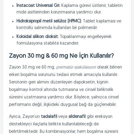
İnstacoat Universal Gri:
Kaplama görevi üstlenir, tabletin
mide asitlerinden korunmasına yardımcı olur.
Hidroksipropil metil selüloz (HPMC):
Tablet kaplaması ve
kontrollü salınımda kullanılan bir polimerdir.
Koloidal silikon dioksit:
Topaklanmayı engelleyerek
formülasyona stabilite kazandırır.
Zayon 30 mg & 60 mg Ne İçin Kullanılır?
Zayon 30 mg ve 60 mg,
prematür ejakülasyon
olarak bilinen
erken boşalma sorununu tedavi etmek amacıyla kullanılır.
Serotonin geri alımını düzenleyen dapoksetin, kişinin
boşalmayı kontrol altında tutmasına ve cinsel birliktelik
süresini uzatmasına yardımcı olur. Böylece, yalnızca cinsel
performans değil, ilişkideki duygusal bağ da güçlenebilir.
Ayrıca, Zayon’un
tadalafil
veya
sildenafil
gibi ereksiyon
destekleyici ilaçlarla birlikte kullanılabileceği de
belirtilmektedir. Bu kombinasyonlar, hem boşalma süresini