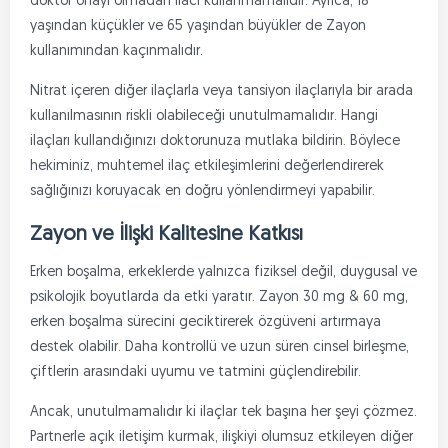
doktor onayı olmadan ilacı kullanmamalıdır. Ayrıca, 18
yaşından küçükler ve 65 yaşından büyükler de Zayon
kullanımından kaçınmalıdır.
Nitrat içeren diğer ilaçlarla veya tansiyon ilaçlarıyla bir arada
kullanılmasının riskli olabileceği unutulmamalıdır. Hangi
ilaçları kullandığınızı doktorunuza mutlaka bildirin. Böylece
hekiminiz, muhtemel ilaç etkileşimlerini değerlendirerek
sağlığınızı koruyacak en doğru yönlendirmeyi yapabilir.
Zayon ve İlişki Kalitesine Katkısı
Erken boşalma, erkeklerde yalnızca fiziksel değil, duygusal ve
psikolojik boyutlarda da etki yaratır. Zayon 30 mg & 60 mg,
erken boşalma sürecini geciktirerek özgüveni artırmaya
destek olabilir. Daha kontrollü ve uzun süren cinsel birleşme,
çiftlerin arasındaki uyumu ve tatmini güçlendirebilir.
Ancak, unutulmamalıdır ki ilaçlar tek başına her şeyi çözmez.
Partnerle açık iletişim kurmak, ilişkiyi olumsuz etkileyen diğer