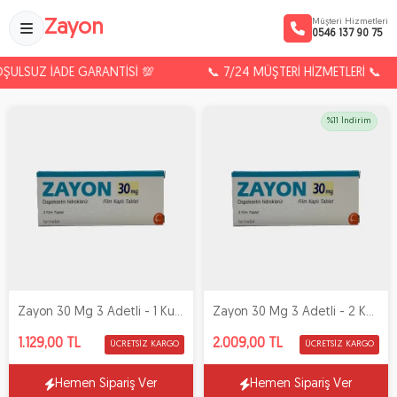
Müşteri Hizmetleri
Zayon
0546 137 90 75
LSUZ İADE GARANTİSİ 💯
📞 7/24 MÜŞTERİ HİZMETLERİ 📞
%11 İndirim
Zayon 30 Mg 3 Adetli - 1 Kutu
Zayon 30 Mg 3 Adetli - 2 Kutu
1.129,00 TL
2.009,00 TL
ÜCRETSIZ KARGO
ÜCRETSIZ KARGO
Hemen Sipariş Ver
Hemen Sipariş Ver